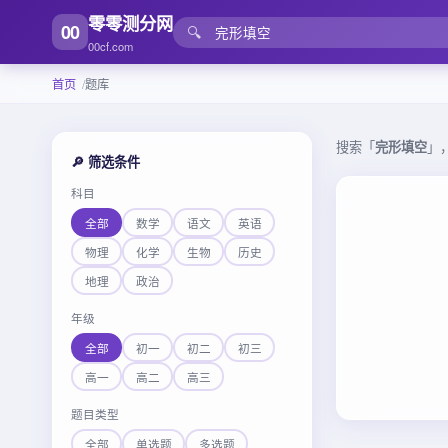
零零测分网
00
🔍
00cf.com
首页
题库
搜索「
完形填空
」
🔎 筛选条件
科目
全部
数学
语文
英语
物理
化学
生物
历史
地理
政治
年级
全部
初一
初二
初三
高一
高二
高三
题目类型
全部
单选题
多选题