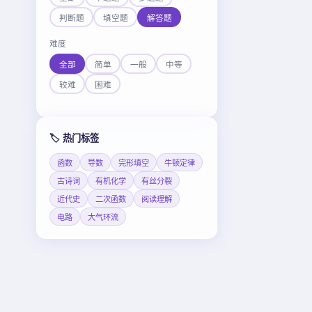
判断题
填空题
解答题
难度
全部
简单
一般
中等
较难
困难
🏷️ 热门标签
函数
导数
完形填空
牛顿定律
古诗词
有机化学
有丝分裂
近代史
二次函数
阅读理解
电路
大气环流