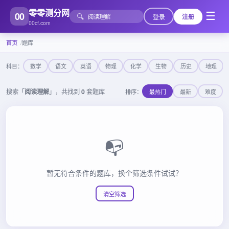
零零测分网
00
☰
🔍
登录
注册
00cf.com
首页
题库
科目：
数学
语文
英语
物理
化学
生物
历史
地理
搜索「
阅读理解
」，共找到
0
套题库
排序：
最热门
最新
难度
📭
暂无符合条件的题库，换个筛选条件试试？
清空筛选