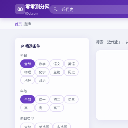
零零测分网
00
🔍
00cf.com
首页
题库
搜索「
近代史
」，
🔎 筛选条件
科目
全部
数学
语文
英语
物理
化学
生物
历史
地理
政治
年级
全部
初一
初二
初三
高一
高二
高三
题目类型
全部
单选题
多选题