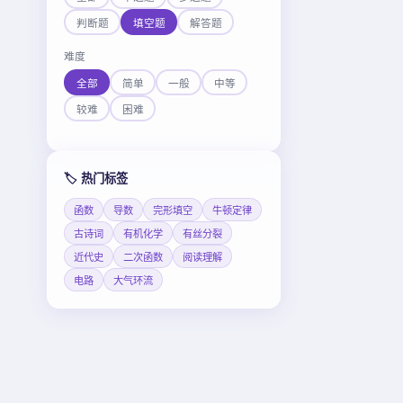
判断题
填空题
解答题
难度
全部
简单
一般
中等
较难
困难
🏷️ 热门标签
函数
导数
完形填空
牛顿定律
古诗词
有机化学
有丝分裂
近代史
二次函数
阅读理解
电路
大气环流