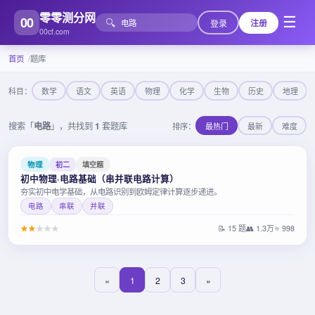
零零测分网
00
☰
🔍
登录
注册
00cf.com
首页
题库
科目：
数学
语文
英语
物理
化学
生物
历史
地理
搜索「
电路
」，共找到
1
套题库
排序：
最热门
最新
难度
物理
初二
填空题
初中物理·电路基础（串并联电路计算）
夯实初中电学基础，从电路识别到欧姆定律计算逐步递进。
电路
串联
并联
★
★
★
★
★
📝 15 题
👥 1.3万
⭐ 998
«
1
2
3
»