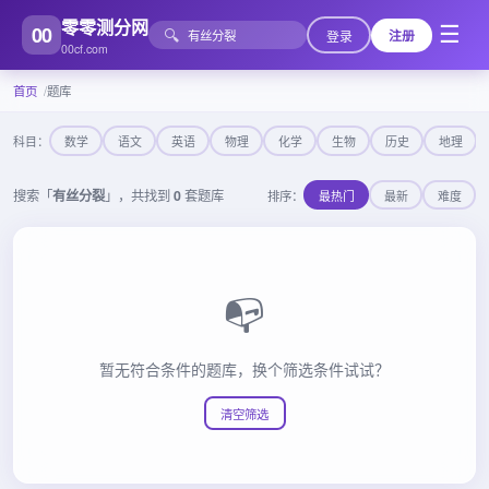
零零测分网
00
☰
🔍
登录
注册
00cf.com
首页
题库
科目：
数学
语文
英语
物理
化学
生物
历史
地理
搜索「
有丝分裂
」，共找到
0
套题库
排序：
最热门
最新
难度
📭
暂无符合条件的题库，换个筛选条件试试？
清空筛选