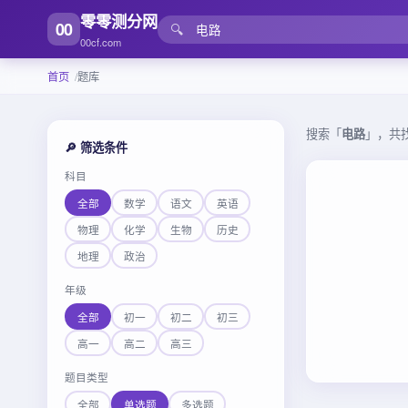
零零测分网
00
🔍
00cf.com
首页
题库
搜索「
电路
」，共
🔎 筛选条件
科目
全部
数学
语文
英语
物理
化学
生物
历史
地理
政治
年级
全部
初一
初二
初三
高一
高二
高三
题目类型
全部
单选题
多选题