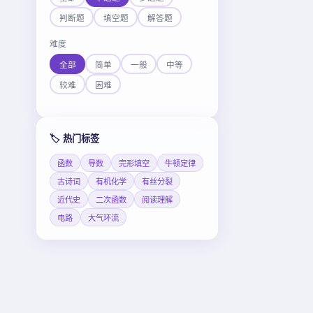
判断题
填空题
解答题
难度
全部
简单
一般
中等
较难
困难
🏷️ 热门标签
函数
导数
完形填空
牛顿定律
古诗词
有机化学
有丝分裂
近代史
二次函数
阅读理解
电路
大气环流