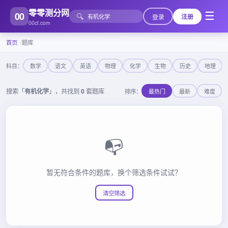
零零测分网
00
☰
🔍
登录
注册
00cf.com
首页
题库
科目：
数学
语文
英语
物理
化学
生物
历史
地理
搜索「
有机化学
」，共找到
0
套题库
排序：
最热门
最新
难度
📭
暂无符合条件的题库，换个筛选条件试试？
清空筛选