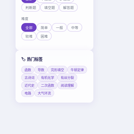
判断题
填空题
解答题
难度
全部
简单
一般
中等
较难
困难
🏷️ 热门标签
函数
导数
完形填空
牛顿定律
古诗词
有机化学
有丝分裂
近代史
二次函数
阅读理解
电路
大气环流