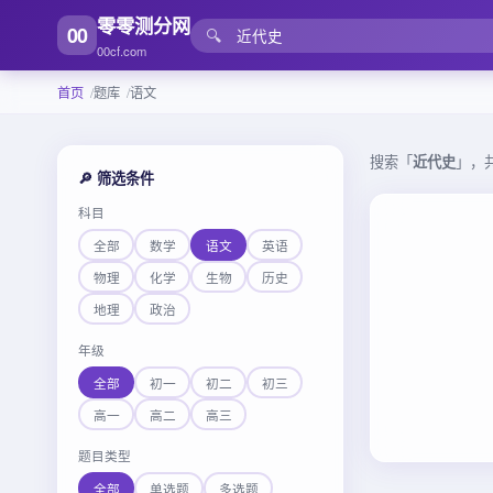
零零测分网
00
🔍
00cf.com
首页
题库
语文
搜索「
近代史
」，
🔎 筛选条件
科目
全部
数学
语文
英语
物理
化学
生物
历史
地理
政治
年级
全部
初一
初二
初三
高一
高二
高三
题目类型
全部
单选题
多选题