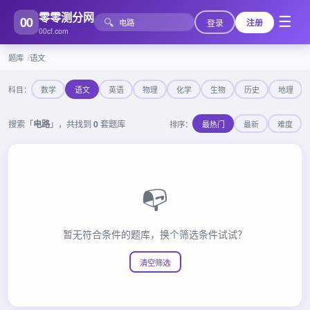
零零测分网
00
☰
🔍
登录
注册
00cf.com
题库
语文
科目：
数学
语文
英语
物理
化学
生物
历史
地理
搜索「
电路
」，共找到
0
套题库
排序：
最热门
最新
难度
📭
暂无符合条件的题库，换个筛选条件试试？
清空筛选