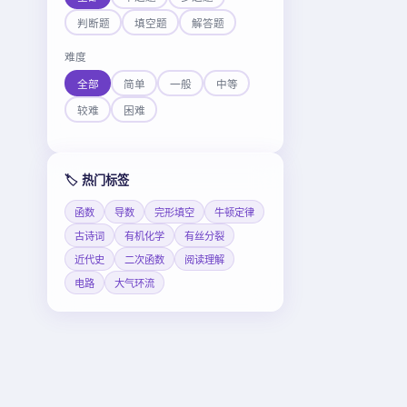
判断题
填空题
解答题
难度
全部
简单
一般
中等
较难
困难
🏷️ 热门标签
函数
导数
完形填空
牛顿定律
古诗词
有机化学
有丝分裂
近代史
二次函数
阅读理解
电路
大气环流