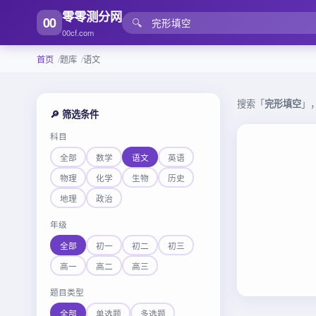
零零测分网
00
🔍
00cf.com
首页
题库
语文
搜索「
完形填空
」
🔎 筛选条件
科目
全部
数学
语文
英语
物理
化学
生物
历史
地理
政治
年级
全部
初一
初二
初三
高一
高二
高三
题目类型
全部
单选题
多选题