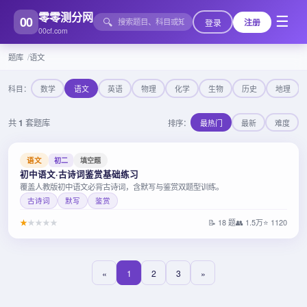
零零测分网
00
☰
🔍
登录
注册
00cf.com
题库
语文
科目：
数学
语文
英语
物理
化学
生物
历史
地理
共
1
套题库
排序：
最热门
最新
难度
语文
初二
填空题
初中语文·古诗词鉴赏基础练习
覆盖人教版初中语文必背古诗词，含默写与鉴赏双题型训练。
古诗词
默写
鉴赏
★
★
★
★
★
📝 18 题
👥 1.5万
⭐ 1120
«
1
2
3
»