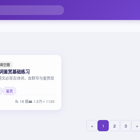
填空题
诗词鉴赏基础练习
语文必背古诗词，含默写与鉴赏双
鉴赏
📝 18 题
👥 1.5万
⭐ 1120
«
1
2
3
»