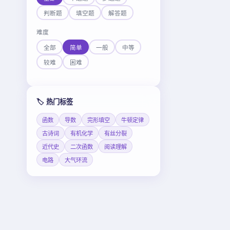
判断题
填空题
解答题
难度
全部
简单
一般
中等
较难
困难
🏷️ 热门标签
函数
导数
完形填空
牛顿定律
古诗词
有机化学
有丝分裂
近代史
二次函数
阅读理解
电路
大气环流