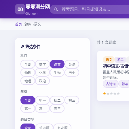
零零测分网
00
🔍
00cf.com
首页
题库
语文
共
1
套题库
🔎 筛选条件
科目
语文
初二
全部
数学
语文
英语
初中语文·古
覆盖人教版初中
物理
化学
生物
历史
题型训练。
地理
政治
古诗词
默写
年级
★
★
★
★
★
全部
初一
初二
初三
高一
高二
高三
题目类型
全部
单选题
多选题