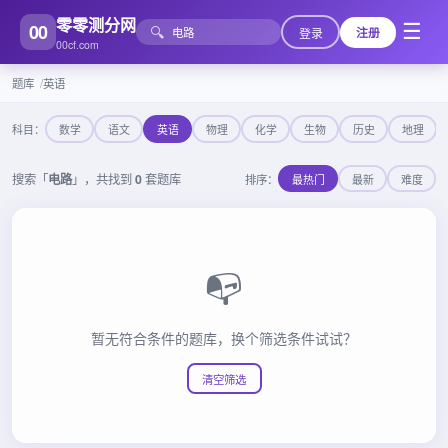
零零测分网
00
☰
🔍
登录
注册
00cf.com
题库
英语
科目：
数学
语文
英语
物理
化学
生物
历史
地理
搜索「
电路
」，共找到
0
套题库
排序：
最热门
最新
难度
📭
暂无符合条件的题库，换个筛选条件试试？
清空筛选