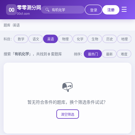
零零测分网
00
☰
🔍
登录
注册
00cf.com
题库
英语
科目：
数学
语文
英语
物理
化学
生物
历史
地理
搜索「
有机化学
」，共找到
0
套题库
排序：
最热门
最新
难度
📭
暂无符合条件的题库，换个筛选条件试试？
清空筛选