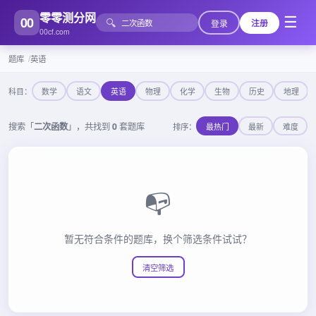
零零测分网
00
☰
🔍
登录
注册
00cf.com
题库
英语
科目：
数学
语文
英语
物理
化学
生物
历史
地理
搜索「
二次函数
」，共找到
0
套题库
排序：
最热门
最新
难度
📭
暂无符合条件的题库，换个筛选条件试试？
清空筛选