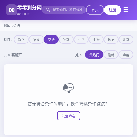
零零测分网
00
☰
🔍
登录
注册
00cf.com
题库
英语
科目：
数学
语文
英语
物理
化学
生物
历史
地理
共
0
套题库
排序：
最热门
最新
难度
📭
暂无符合条件的题库，换个筛选条件试试？
清空筛选