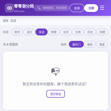
零零测分网
00
☰
🔍
登录
注册
00cf.com
题库
英语
科目：
数学
语文
英语
物理
化学
生物
历史
地理
共
0
套题库
排序：
最热门
最新
难度
📭
暂无符合条件的题库，换个筛选条件试试？
清空筛选