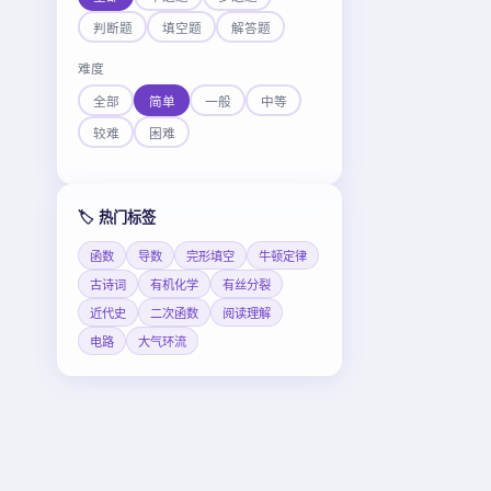
判断题
填空题
解答题
难度
全部
简单
一般
中等
较难
困难
🏷️ 热门标签
函数
导数
完形填空
牛顿定律
古诗词
有机化学
有丝分裂
近代史
二次函数
阅读理解
电路
大气环流