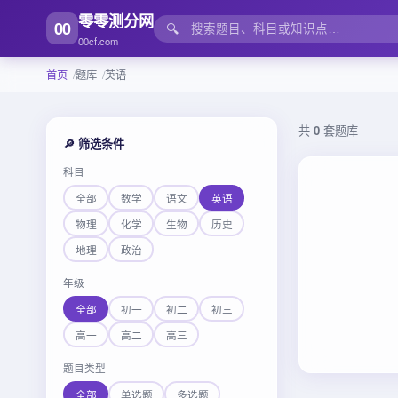
零零测分网
00
🔍
00cf.com
首页
题库
英语
共
0
套题库
🔎 筛选条件
科目
全部
数学
语文
英语
物理
化学
生物
历史
地理
政治
年级
全部
初一
初二
初三
高一
高二
高三
题目类型
全部
单选题
多选题