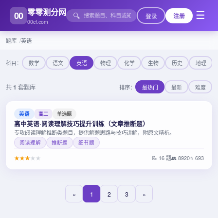
零零测分网
00
☰
🔍
登录
注册
00cf.com
题库
英语
科目：
数学
语文
英语
物理
化学
生物
历史
地理
共
1
套题库
排序：
最热门
最新
难度
英语
高二
单选题
高中英语·阅读理解技巧提升训练（文章推断题）
专攻阅读理解推断类题目，提供解题思路与技巧讲解，附原文精析。
阅读理解
推断题
细节题
★
★
★
★
★
📝 16 题
👥 8920
⭐ 693
«
1
2
3
»