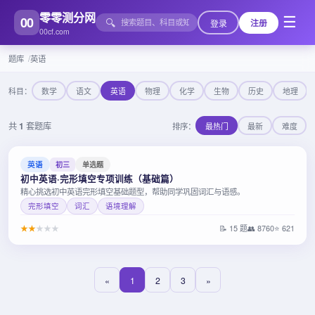
零零测分网
00
☰
🔍
登录
注册
00cf.com
题库
英语
科目：
数学
语文
英语
物理
化学
生物
历史
地理
共
1
套题库
排序：
最热门
最新
难度
英语
初三
单选题
初中英语·完形填空专项训练（基础篇）
精心挑选初中英语完形填空基础题型，帮助同学巩固词汇与语感。
完形填空
词汇
语境理解
★
★
★
★
★
📝 15 题
👥 8760
⭐ 621
«
1
2
3
»