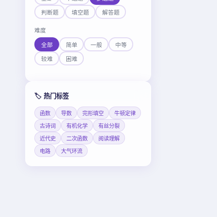
判断题
填空题
解答题
难度
全部
简单
一般
中等
较难
困难
🏷️ 热门标签
函数
导数
完形填空
牛顿定律
古诗词
有机化学
有丝分裂
近代史
二次函数
阅读理解
电路
大气环流