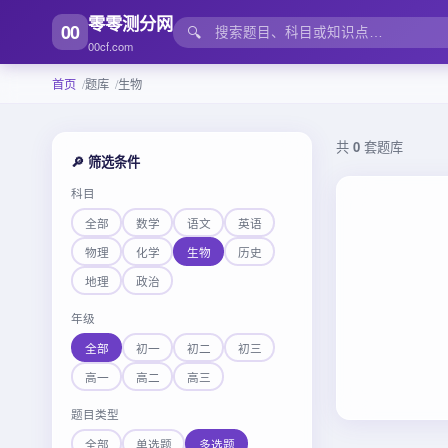
零零测分网
00
🔍
00cf.com
首页
题库
生物
共
0
套题库
🔎 筛选条件
科目
全部
数学
语文
英语
物理
化学
生物
历史
地理
政治
年级
全部
初一
初二
初三
高一
高二
高三
题目类型
全部
单选题
多选题