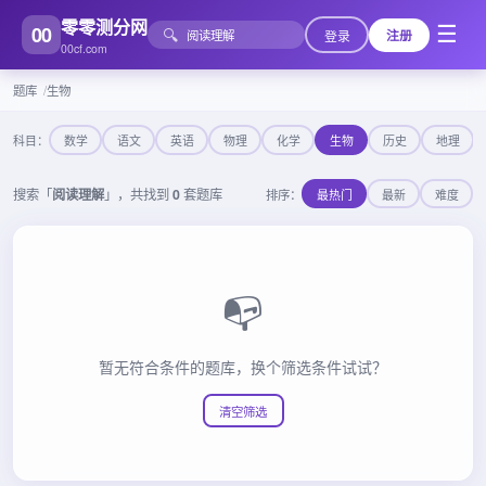
零零测分网
00
☰
🔍
登录
注册
00cf.com
题库
生物
科目：
数学
语文
英语
物理
化学
生物
历史
地理
搜索「
阅读理解
」，共找到
0
套题库
排序：
最热门
最新
难度
📭
暂无符合条件的题库，换个筛选条件试试？
清空筛选