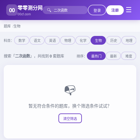
零零测分网
00
☰
🔍
登录
注册
00cf.com
题库
生物
科目：
数学
语文
英语
物理
化学
生物
历史
地理
搜索「
二次函数
」，共找到
0
套题库
排序：
最热门
最新
难度
📭
暂无符合条件的题库，换个筛选条件试试？
清空筛选