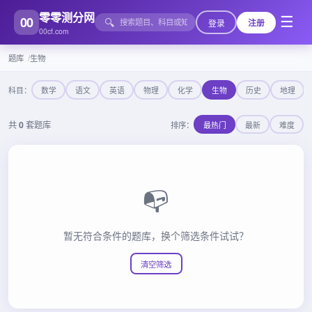
零零测分网
00
☰
🔍
登录
注册
00cf.com
题库
生物
科目：
数学
语文
英语
物理
化学
生物
历史
地理
共
0
套题库
排序：
最热门
最新
难度
📭
暂无符合条件的题库，换个筛选条件试试？
清空筛选