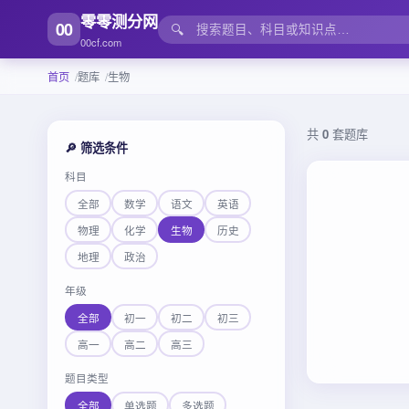
零零测分网
00
🔍
00cf.com
首页
题库
生物
共
0
套题库
🔎 筛选条件
科目
全部
数学
语文
英语
物理
化学
生物
历史
地理
政治
年级
全部
初一
初二
初三
高一
高二
高三
题目类型
全部
单选题
多选题