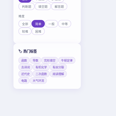
判断题
填空题
解答题
难度
全部
简单
一般
中等
较难
困难
🏷️ 热门标签
函数
导数
完形填空
牛顿定律
古诗词
有机化学
有丝分裂
近代史
二次函数
阅读理解
电路
大气环流