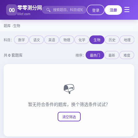
零零测分网
00
☰
🔍
登录
注册
00cf.com
题库
生物
科目：
数学
语文
英语
物理
化学
生物
历史
地理
共
0
套题库
排序：
最热门
最新
难度
📭
暂无符合条件的题库，换个筛选条件试试？
清空筛选