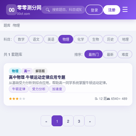
零零测分网
00
☰
🔍
登录
注册
00cf.com
题库
物理
科目：
数学
语文
英语
物理
化学
生物
历史
地理
共
1
套题库
排序：
最热门
最新
难度
物理
高一
解答题
高中物理·牛顿运动定律应用专题
从基础受力分析到综合应用，帮助高一同学系统掌握牛顿运动定律。
牛顿定律
受力分析
加速度
★
★
★
★
★
📝 12 题
👥 6540
⭐ 489
«
1
2
3
»