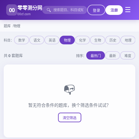
零零测分网
00
☰
🔍
登录
注册
00cf.com
题库
物理
科目：
数学
语文
英语
物理
化学
生物
历史
地理
共
0
套题库
排序：
最热门
最新
难度
📭
暂无符合条件的题库，换个筛选条件试试？
清空筛选