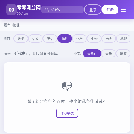
零零测分网
00
☰
🔍
登录
注册
00cf.com
题库
物理
科目：
数学
语文
英语
物理
化学
生物
历史
地理
搜索「
近代史
」，共找到
0
套题库
排序：
最热门
最新
难度
📭
暂无符合条件的题库，换个筛选条件试试？
清空筛选