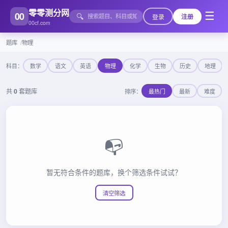
零零测分网
00
☰
🔍
登录
注册
00cf.com
题库
物理
科目：
数学
语文
英语
物理
化学
生物
历史
地理
共
0
套题库
排序：
最热门
最新
难度
📭
暂无符合条件的题库，换个筛选条件试试？
清空筛选