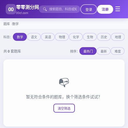
零零测分网
00
☰
🔍
登录
注册
00cf.com
题库
数学
科目：
数学
语文
英语
物理
化学
生物
历史
地理
共
0
套题库
排序：
最热门
最新
难度
📭
暂无符合条件的题库，换个筛选条件试试？
清空筛选