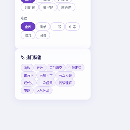
判断题
填空题
解答题
难度
全部
简单
一般
中等
较难
困难
🏷️ 热门标签
函数
导数
完形填空
牛顿定律
古诗词
有机化学
有丝分裂
近代史
二次函数
阅读理解
电路
大气环流