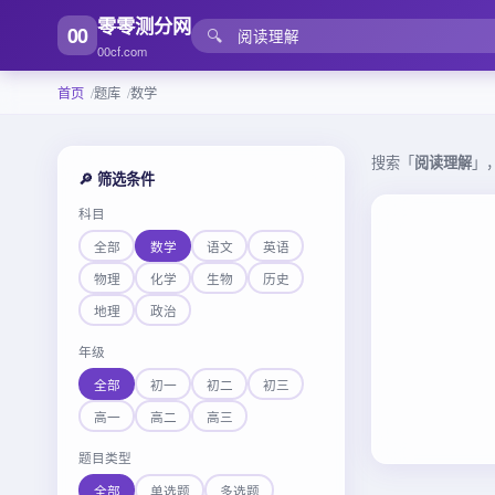
零零测分网
00
🔍
00cf.com
首页
题库
数学
搜索「
阅读理解
」
🔎 筛选条件
科目
全部
数学
语文
英语
物理
化学
生物
历史
地理
政治
年级
全部
初一
初二
初三
高一
高二
高三
题目类型
全部
单选题
多选题