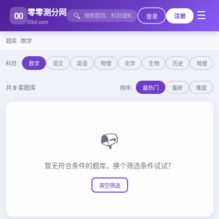
零零测分网
00
☰
🔍
登录
注册
00cf.com
题库
数学
科目：
数学
语文
英语
物理
化学
生物
历史
地理
共
0
套题库
排序：
最热门
最新
难度
📭
暂无符合条件的题库，换个筛选条件试试？
清空筛选