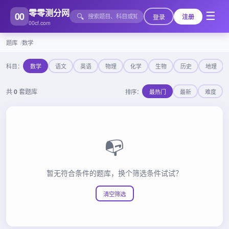
零零测分网
00
☰
🔍
登录
注册
00cf.com
题库
数学
科目：
数学
语文
英语
物理
化学
生物
历史
地理
共
0
套题库
排序：
最热门
最新
难度
📭
暂无符合条件的题库，换个筛选条件试试？
清空筛选