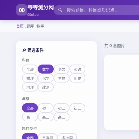
零零测分网
00
🔍
00cf.com
首页
题库
数学
共
0
套题库
🔎 筛选条件
科目
全部
数学
语文
英语
物理
化学
生物
历史
地理
政治
年级
全部
初一
初二
初三
高一
高二
高三
题目类型
全部
单选题
多选题