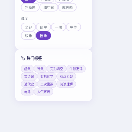
判断题
填空题
解答题
难度
全部
简单
一般
中等
较难
困难
🏷️ 热门标签
函数
导数
完形填空
牛顿定律
古诗词
有机化学
有丝分裂
近代史
二次函数
阅读理解
电路
大气环流