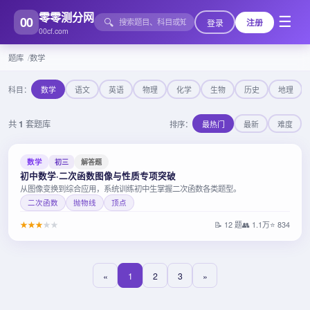
零零测分网
00
☰
🔍
登录
注册
00cf.com
题库
数学
科目：
数学
语文
英语
物理
化学
生物
历史
地理
共
1
套题库
排序：
最热门
最新
难度
数学
初三
解答题
初中数学·二次函数图像与性质专项突破
从图像变换到综合应用，系统训练初中生掌握二次函数各类题型。
二次函数
抛物线
顶点
★
★
★
★
★
📝 12 题
👥 1.1万
⭐ 834
«
1
2
3
»