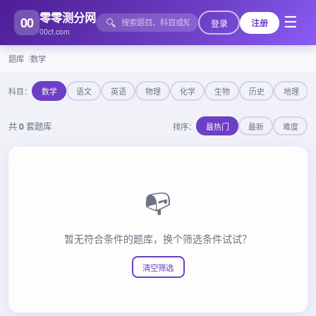
零零测分网
00
☰
🔍
登录
注册
00cf.com
题库
数学
科目：
数学
语文
英语
物理
化学
生物
历史
地理
共
0
套题库
排序：
最热门
最新
难度
📭
暂无符合条件的题库，换个筛选条件试试？
清空筛选