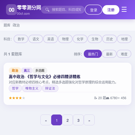
零零测分网
00
☰
🔍
登录
注册
00cf.com
题库
政治
科目：
数学
语文
英语
物理
化学
生物
历史
地理
共
1
套题库
排序：
最热门
最新
难度
政治
高三
多选题
高中政治·《哲学与文化》必修四精讲精练
对应新教材必修四核心考点，精选多选题强化对哲学原理的综合运用能力。
哲学
唯物主义
辩证法
★
★
★
★
★
📝 20 题
👥 6780
⭐ 456
«
1
2
3
»