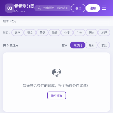
零零测分网
00
☰
🔍
登录
注册
00cf.com
题库
政治
科目：
数学
语文
英语
物理
化学
生物
历史
地理
共
0
套题库
排序：
最热门
最新
难度
📭
暂无符合条件的题库，换个筛选条件试试？
清空筛选