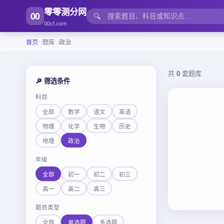
零零测分网
00
🔍
00cf.com
首页
题库
政治
共
0
套题库
🔎 筛选条件
科目
全部
数学
语文
英语
物理
化学
生物
历史
地理
政治
年级
全部
初一
初二
初三
高一
高二
高三
题目类型
全部
单选题
多选题