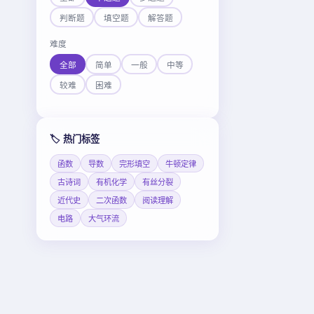
判断题
填空题
解答题
难度
全部
简单
一般
中等
较难
困难
🏷️ 热门标签
函数
导数
完形填空
牛顿定律
古诗词
有机化学
有丝分裂
近代史
二次函数
阅读理解
电路
大气环流