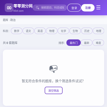
零零测分网
00
☰
🔍
登录
注册
00cf.com
题库
政治
科目：
数学
语文
英语
物理
化学
生物
历史
地理
共
0
套题库
排序：
最热门
最新
难度
📭
暂无符合条件的题库，换个筛选条件试试？
清空筛选