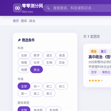
零零测分网
00
🔍
00cf.com
首页
题库
政治
共
1
套题库
🔎 筛选条件
科目
政治
高三
全部
数学
语文
英语
高中政治·《
对应新教材必修
物理
化学
生物
历史
学原理的综合运
地理
政治
哲学
唯物主
年级
★
★
★
★
★
全部
初一
初二
初三
高一
高二
高三
题目类型
全部
单选题
多选题