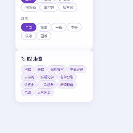
判断题
填空题
解答题
难度
全部
简单
一般
中等
较难
困难
🏷️ 热门标签
函数
导数
完形填空
牛顿定律
古诗词
有机化学
有丝分裂
近代史
二次函数
阅读理解
电路
大气环流