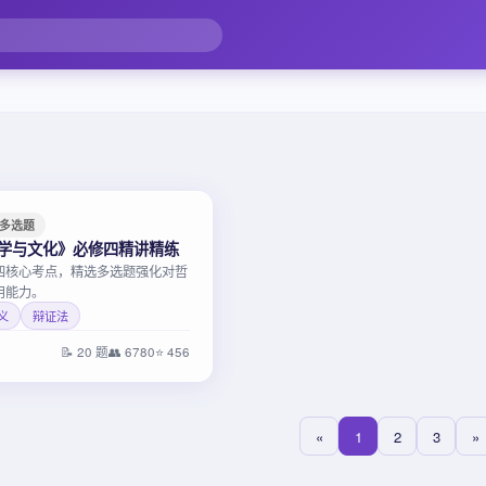
多选题
哲学与文化》必修四精讲精练
四核心考点，精选多选题强化对哲
用能力。
义
辩证法
📝 20 题
👥 6780
⭐ 456
«
1
2
3
»