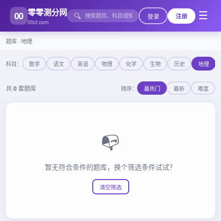
零零测分网
00
☰
🔍
登录
注册
00cf.com
题库
地理
科目：
数学
语文
英语
物理
化学
生物
历史
地理
共
0
套题库
排序：
最热门
最新
难度
📭
暂无符合条件的题库，换个筛选条件试试？
清空筛选