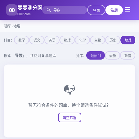
零零测分网
00
☰
🔍
登录
注册
00cf.com
题库
地理
科目：
数学
语文
英语
物理
化学
生物
历史
地理
搜索「
导数
」，共找到
0
套题库
排序：
最热门
最新
难度
📭
暂无符合条件的题库，换个筛选条件试试？
清空筛选