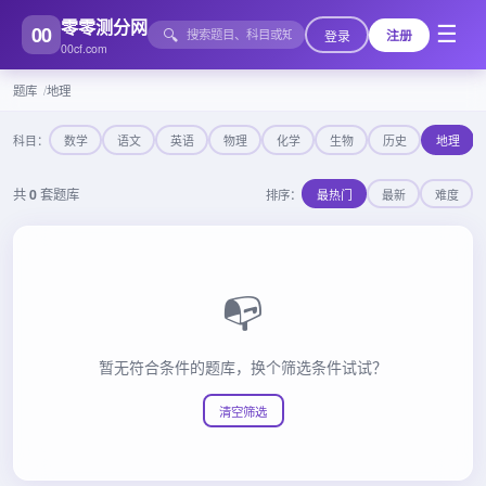
零零测分网
00
☰
🔍
登录
注册
00cf.com
题库
地理
科目：
数学
语文
英语
物理
化学
生物
历史
地理
共
0
套题库
排序：
最热门
最新
难度
📭
暂无符合条件的题库，换个筛选条件试试？
清空筛选