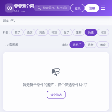
零零测分网
00
☰
🔍
登录
注册
00cf.com
题库
历史
科目：
数学
语文
英语
物理
化学
生物
历史
地理
共
0
套题库
排序：
最热门
最新
难度
📭
暂无符合条件的题库，换个筛选条件试试？
清空筛选