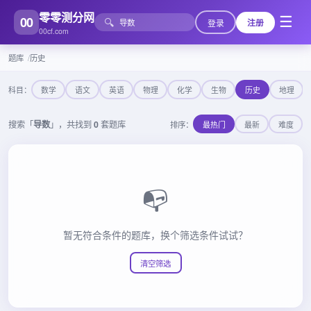
零零测分网
00
☰
🔍
登录
注册
00cf.com
题库
历史
科目：
数学
语文
英语
物理
化学
生物
历史
地理
搜索「
导数
」，共找到
0
套题库
排序：
最热门
最新
难度
📭
暂无符合条件的题库，换个筛选条件试试？
清空筛选