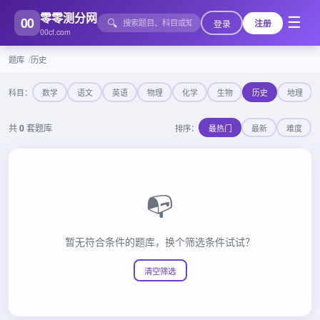
零零测分网
00
☰
🔍
登录
注册
00cf.com
题库
历史
科目：
数学
语文
英语
物理
化学
生物
历史
地理
共
0
套题库
排序：
最热门
最新
难度
📭
暂无符合条件的题库，换个筛选条件试试？
清空筛选