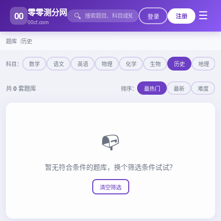
零零测分网
00
☰
🔍
登录
注册
00cf.com
题库
历史
科目：
数学
语文
英语
物理
化学
生物
历史
地理
共
0
套题库
排序：
最热门
最新
难度
📭
暂无符合条件的题库，换个筛选条件试试？
清空筛选