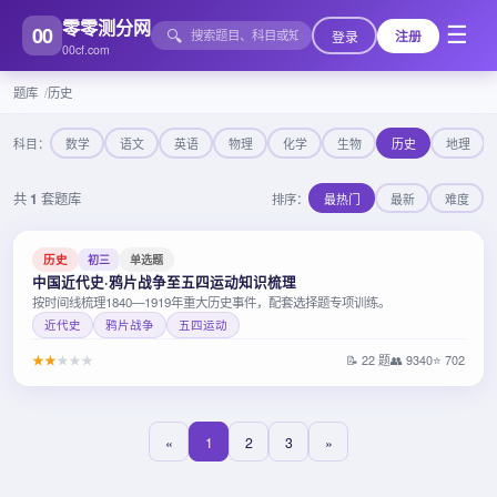
零零测分网
00
☰
🔍
登录
注册
00cf.com
题库
历史
科目：
数学
语文
英语
物理
化学
生物
历史
地理
共
1
套题库
排序：
最热门
最新
难度
历史
初三
单选题
中国近代史·鸦片战争至五四运动知识梳理
按时间线梳理1840—1919年重大历史事件，配套选择题专项训练。
近代史
鸦片战争
五四运动
★
★
★
★
★
📝 22 题
👥 9340
⭐ 702
«
1
2
3
»